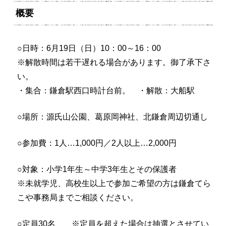
概要
○日時：6月19日（日）10：00～16：00
※解散時間は若干遅れる場合があります。御了承下さ
い。
・集合：鎌倉駅西口時計台前。 ・解散：大船駅
○場所：源氏山公園、葛原岡神社、北鎌倉周辺切通し
○参加費：1人…1,000円／2人以上…2,000円
○対象：小学1年生～中学3年生とその保護者
※未就学児、高校生以上で参加ご希望の方は鎌倉てら
こや事務局までご相談ください。
○定員30名 ※定員を超えた場合は抽選とさせてい