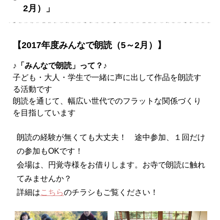
2月）」
【2017年度みんなで朗読（5～2月）】
♪「みんなで朗読」って？♪
子ども・大人・学生で一緒に声に出して作品を朗読す
る活動です
朗読を通じて、幅広い世代でのフラットな関係づくり
を目指しています
朗読の経験が無くても大丈夫！ 途中参加、１回だけ
の参加もOKです！
会場は、円覚寺様をお借りします。お寺で朗読に触れ
てみませんか？
詳細は
こちら
のチラシもご覧ください！