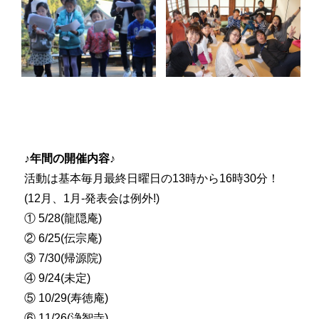
♪年間の開催内容♪
活動は基本毎月最終日曜日の13時から16時30分！
(12月、1月-発表会は例外!)
① 5/28(龍隠庵)
② 6/25(伝宗庵)
③ 7/30(帰源院)
④ 9/24(未定)
⑤ 10/29(寿徳庵)
⑥ 11/26(浄智寺)