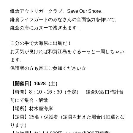
鎌倉アウトリガークラブ、Save Our Shore、
鎌倉ライフガードのみなさんの全面協力を仰いで、
鎌倉の海にカヌーで漕ぎ出ます！
自分の手で大海原に出航だ！
お天気が良ければ和賀江島をぐるーっと一周しちゃい
ます。
保護者の方も是非ご参加ください☆
【開催日】10/28（土）
【時間】8：10～16：30（予定） 鎌倉駅西口時計台
前にて集合・解散
【場所】材木座海岸
【定員】25名＋保護者（定員を超えた場合は抽選とな
ります）