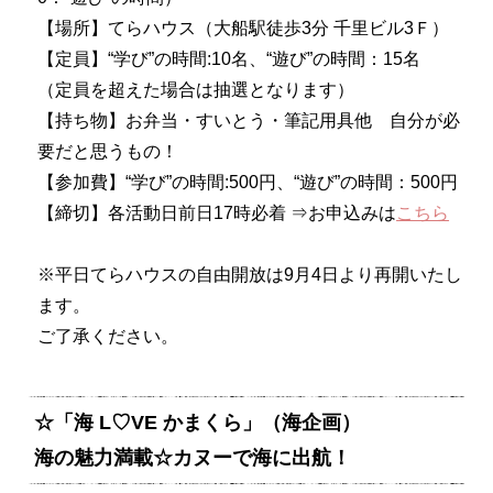
【場所】てらハウス（大船駅徒歩3分 千里ビル3Ｆ）
【定員】“学び”の時間:10名、“遊び”の時間：15名
（定員を超えた場合は抽選となります）
【持ち物】お弁当・すいとう・筆記用具他 自分が必
要だと思うもの！
【参加費】“学び”の時間:500円、“遊び”の時間：500円
【締切】各活動日前日17時必着 ⇒お申込みは
こちら
※平日てらハウスの自由開放は9月4日より再開いたし
ます。
ご了承ください。
☆「海 L♡VE かまくら」（海企画）
海の魅力満載☆カヌーで海に出航！