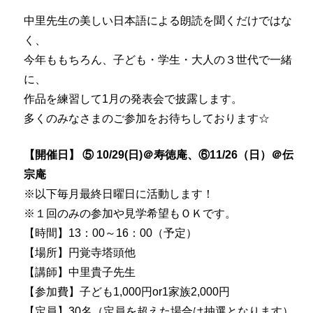
中里先生の美しい日本語による朗読を聞くだけではな
く、
今年ももちろん、子ども・学生・大人の３世代で一緒
に、
作品を練習して1月の発表会で披露します。
多くのみなさまのご参加をお待ちしております☆
【開催日】 ⑤ 10/29(日)＠寿徳庵、⑥11/26（日）＠伝
宗庵
※以下毎月最終日曜日に活動します！
※１回のみの参加や見学希望もＯＫです。
【時間】13：00～16：00（予定）
【場所】円覚寺塔頭他
【講師】中里貴子先生
【参加費】子ども1,000円or1家族2,000円
【定員】30名（定員を超えた場合は抽選となります）