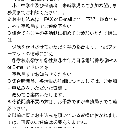
小・中学生及び保護
者
（未就学児のご
参加
希望は事
務局までご相談
ください）。
※お申し込みは、FAX or E-mailにて、下記「鎌倉てら
こや」
事務局までご連絡下さい。
※鎌倉てらこやの各活動に初めてご
参加
いただく際に
は、
保険をかけさせていただく等の都合より、
下記フォ
ーマットの情報に加え
①学校名②学年③性別④生年
月
日⑤電話番号⑥FAX
or E-mailアドレスを
事務局までお知らせください。
※集合時間等、各活動の詳細につきましては、ご
参加
お申込みをい
ただいた皆様に
改めてご案内いたします。
※今後配信不要の方は、お手数ですが事務局までご連
絡下さい。
※以前に既にお申込みを頂いている皆様におかれまし
ては、
再度のご連絡は必要ありません。