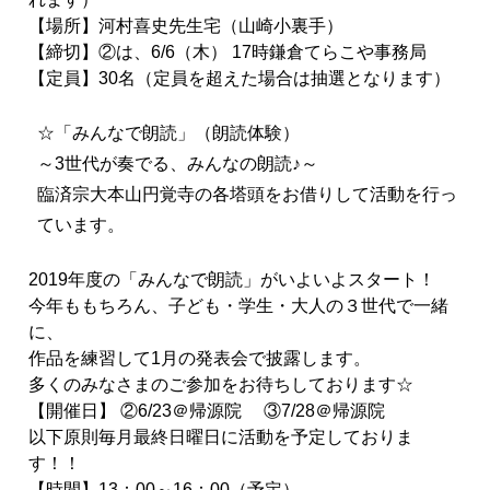
【場所】河村喜史先生宅（山崎小裏手）
【締切】②は、
6
/6（木） 17時鎌倉てらこや事務局
【定員】30名（定員を超えた場合は抽選となります）
☆「みんなで朗読」（朗読体験）
～3世代が奏でる、みんなの朗読♪～
臨済宗大本山円覚寺の各塔頭をお借りして活動を行っ
ています。
2019年度の「みんなで朗読」がいよいよスタート！
今年ももちろん、子ども・学生・大人の３世代で一緒
に、
作品を練習して1
月
の発表会で披露します。
多くのみなさまのご
参加
をお待ちしております☆
【開催日】 ②6/23＠帰源院 ③7/28＠帰源院
以下原則毎
月
最終日曜日に活動を予定しておりま
す！！
【時間】13：00～16：00（予定）