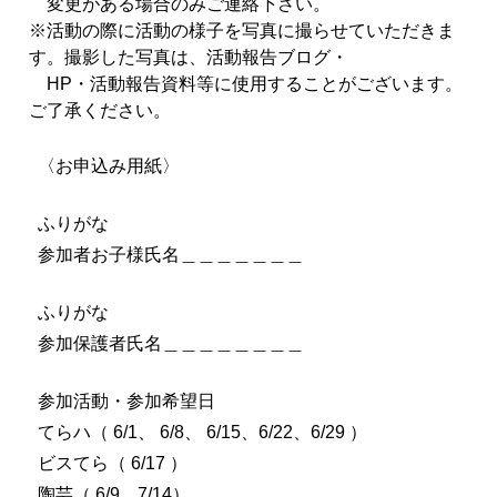
変更がある場合のみご連絡下さい。
※活動の際に活動の様子を写真に撮らせていただきま
す。
撮影した写真は、活動報告ブログ・
HP・活動報告資料等に使用することがございます。
ご了承ください。
〈お申込み用紙〉
ふりがな
参加
者
お子様氏名＿＿＿＿＿＿＿
ふりがな
参加
保護
者
氏名＿＿＿＿＿＿＿＿
参加
活動・
参加
希望日
てらハ（ 6/1、 6/8、 6/15、6/22、6/29 ）
ビスてら（ 6/17 ）
陶芸（ 6/9、7/14）