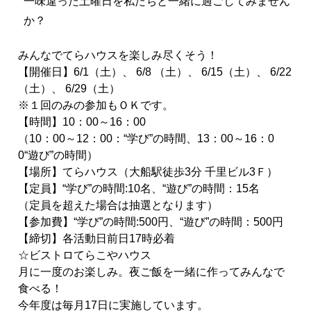
一味違った土曜日を私たちと一緒に過ごしてみません
か？
みんなでてらハウスを楽しみ尽くそう！
【開催日】6/1（土）、 6/8 （土）、 6/15（土）、 6/22
（土）、 6/29（土）
※１回のみの
参加
もＯＫです。
【時間】10：00～16：00
（10：00～12：00：“学び”の時間、13：00～16：
0
0“遊び”の時間）
【場所】てらハウス（大船駅徒歩3分 千里ビル3Ｆ）
【定員】“学び”の時間:10名、“遊び”の時間：15名
（定員を超えた場合は抽選となります）
【
参加
費】“学び”の時間:500円、“遊び”の時間：500円
【締切】各活動日前日17時必着
☆ビストロてらこやハウス
月に一度のお楽しみ。夜ご飯を一緒に作ってみんなで
食べる！
今年度は毎月17日に実施しています。