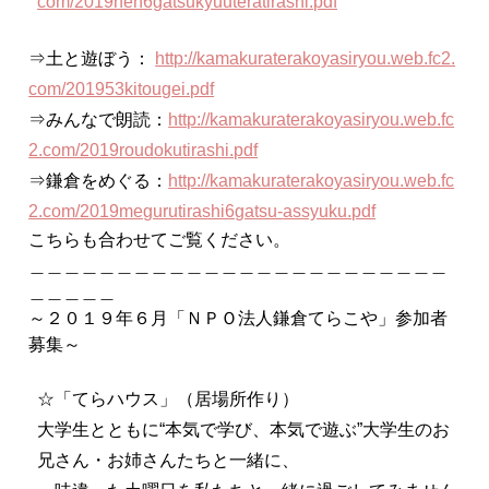
com/
2019nen6gatsukyuuteratirashi.
pdf
⇒土と遊ぼう：
http://kamakuraterakoyasiryou.
web.fc2.
com/201953kitougei.pdf
⇒みんなで朗読：
http://
kamakuraterakoyasiryou.web.
fc
2.com/2019roudokutirashi.pdf
⇒鎌倉をめぐる：
http://
kamakuraterakoyasiryou.web.
fc
2.com/
2019megurutirashi6gatsu-
assyuku.pdf
こちらも合わせてご覧ください。
＿＿＿＿＿＿＿＿＿＿＿＿＿＿＿＿＿＿＿＿＿＿＿＿
＿＿＿＿＿
～２０１９年６
月
「ＮＰＯ法人鎌倉てらこや」
参加
者
募集
～
☆「てらハウス」（居場所作り）
大学生とともに“本気で学び、本気で遊ぶ”大学生のお
兄さん・
お姉さんたちと一緒に、