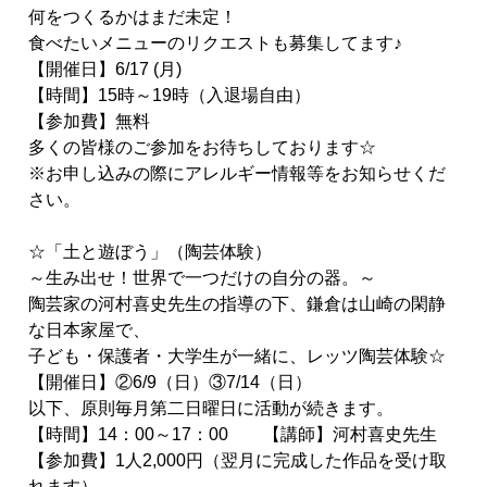
何をつくるかはまだ未定！
食べたいメニューのリクエストも募集してます♪
【開催日】6/17 (月)
【時間】15時～19時（入退場自由）
【参加費】無料
多くの皆様のご参加をお待ちしております☆
※お申し込みの際にアレルギー情報等をお知らせくだ
さい。
☆「土と遊ぼう」（陶芸体験）
～生み出せ！世界で一つだけの自分の器。～
陶芸家の河村喜史先生の指導の下、
鎌倉は山崎の閑静
な日本家屋で、
子ども・保護
者
・大学生が一緒に、レッツ陶芸体験☆
【開催日】②6/9（日）③7/14（日）
以下、原則毎
月
第二日曜日に活動が続きます。
【時間】14：00～17：00 【講師】河村喜史先生
【
参加
費】1人2,000円（翌
月
に完成した作品を受け取
れます
）