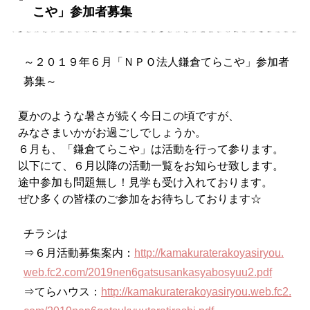
こや」参加者募集
～２０１９年６月「ＮＰＯ法人鎌倉てらこや」参加者
募集～
夏かのような暑さが続く今日この頃ですが、
みなさまいかがお過ごしでしょうか。
６月も、「鎌倉てらこや」は活動を行って参ります。
以下にて、６月以降の活動一覧をお知らせ致します。
途中参加も問題無し！見学も受け入れております。
ぜひ多くの皆様のご
参加
をお待ちしております☆
チラシは
⇒６月活動募集案内：
http://
kamakuraterakoyasiryou.
web.
fc2.com/
2019nen6gatsusankasyabosyuu2.
pdf
⇒てらハウス：
http://
kamakuraterakoyasiryou.web.
fc2.