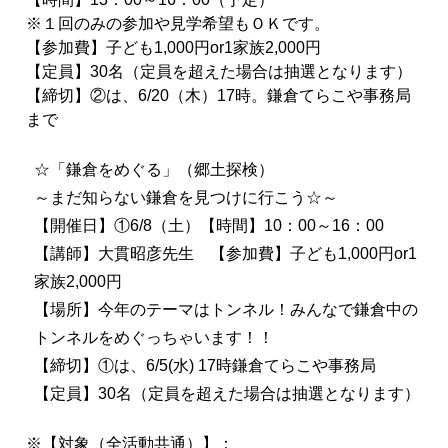
※１回のみの
参加
や見学希望もＯＫです。
【
参加
費】子ども1,000円or1家族2,000円
【定員】30名（定員を超えた場合は抽選となります）
【締切】②は、
6
/20（木）17時。鎌倉てらこや事務局
まで
☆「鎌倉をめぐる」（郷土探検）
～まだ知らない鎌倉を見つけに行こう☆～
【開催日】①6/8（土）【時間】10：00～16：00
【講師】大貫昭彦先生 【
参加
費】子ども1,000円or1
家族2,000円
【場所】今年のテーマはトンネル！
みんなで鎌倉中の
トンネルをめぐっちゃいます！！
【締切】①は、6/
5
(水) 17時鎌倉てらこや事務局
【定員】30名（定員を超えた場合は抽選となります）
※【対象（全活動共通）】：