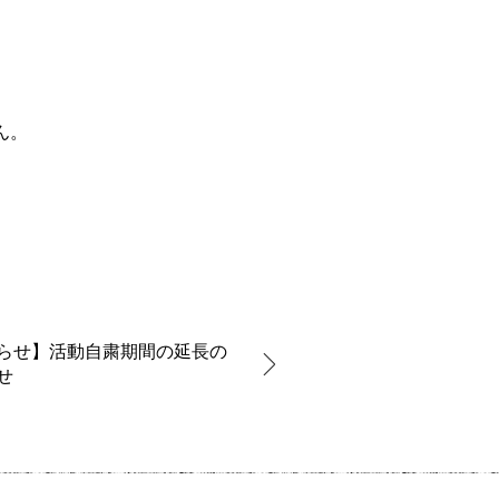
ん。
らせ】活動自粛期間の延長の
せ