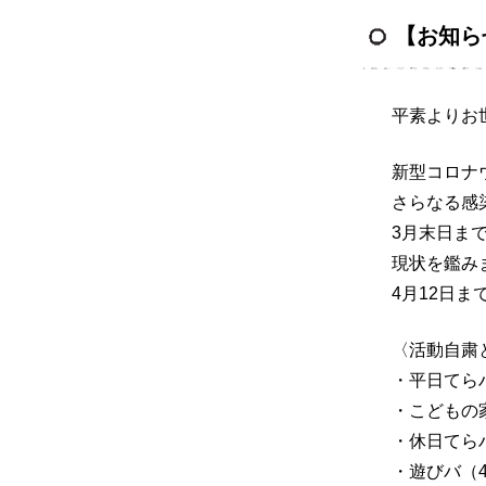
【お知ら
平素よりお
新型コロナ
さらなる感
3月末日ま
現状を鑑み
4月12日
〈活動自粛
・平日てら
・こどもの
・休日てらハ
・遊びバ（4