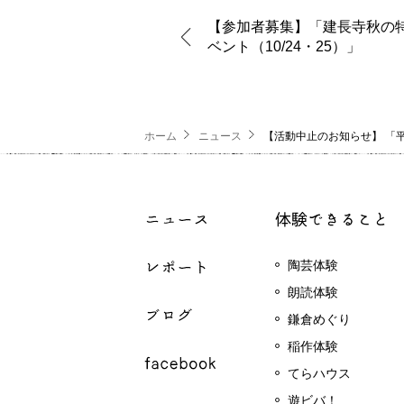
【参加者募集】「建長寺秋の
ベント（10/24・25）」
ホーム
ニュース
【活動中止のお知らせ】 「平
陶芸体験
朗読体験
鎌倉めぐり
稲作体験
てらハウス
遊ビバ！