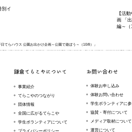
特別イ
【活動
画 「
編～（1
日てらハウス 公園お出かけ企画～公園で遊ぼう～（10/8）」
体験お申し込み
事業紹介
体験お問い合わせ
てらこやのつながり
学生ボランティアに参
団体情報
協賛・寄付について
全国に広がるてらこや
メディア取材について
学生ボランティアについて
運営について
プライバシーポリシー