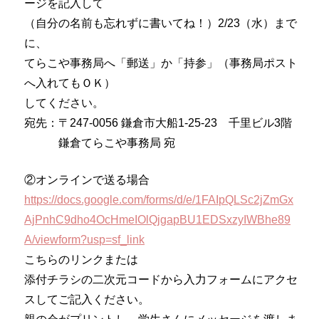
ージを記入して
（自分の名前も忘れずに書いてね！）2/23（水）まで
に、
てらこや事務局へ「郵送」か「持参」（事務局ポスト
へ入れてもＯＫ）
してください。
宛先：〒247-0056 鎌倉市大船1-25-23 千里ビル3階
鎌倉てらこや事務局 宛
②オンラインで送る場合
https://docs.google.com/forms/d/e/1FAIpQLSc2jZmGx
AjPnhC9dho4OcHmeIOlQjgapBU1EDSxzyIWBhe89
A/viewform?usp=sf_link
こちらのリンクまたは
添付チラシの二次元コードから入力フォームにアクセ
スしてご記入ください。