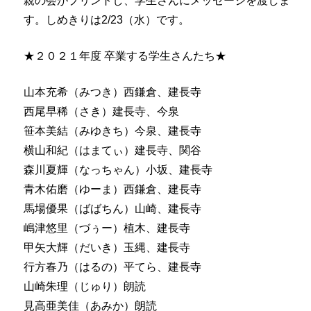
親の会がプリントし、学生さんにメッセージを渡しま
す。しめきりは2/23（水）です。
★２０２１年度 卒業する学生さんたち★
山本充希（みつき）西鎌倉、建長寺
西尾早稀（さき）建長寺、今泉
笹本美結（みゆきち）今泉、建長寺
横山和紀（はまてぃ）建長寺、関谷
森川夏輝（なっちゃん）小坂、建長寺
青木佑磨（ゆーま）西鎌倉、建長寺
馬場優果（ばばちん）山崎、建長寺
嶋津悠里（づぅー）植木、建長寺
甲矢大輝（だいき）玉縄、建長寺
行方春乃（はるの）平てら、建長寺
山崎朱理（じゅり）朗読
見高亜美佳（あみか）朗読