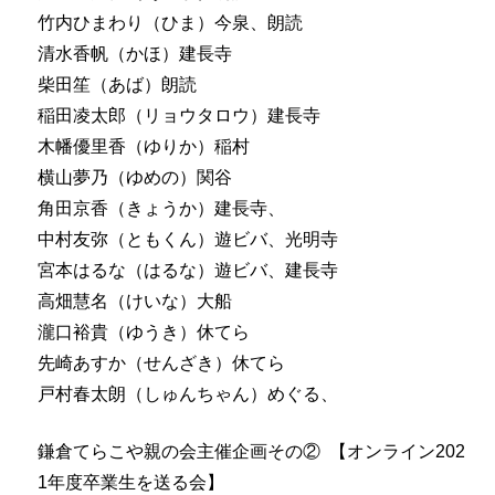
竹内ひまわり（ひま）今泉、朗読
清水香帆（かほ）建長寺
柴田笙（あば）朗読
稲田凌太郎（リョウタロウ）建長寺
木幡優里香（ゆりか）稲村
横山夢乃（ゆめの）関谷
角田京香（きょうか）建長寺、
中村友弥（ともくん）遊ビバ、光明寺
宮本はるな（はるな）遊ビバ、建長寺
高畑慧名（けいな）大船
瀧口裕貴（ゆうき）休てら
先崎あすか（せんざき）休てら
戸村春太朗（しゅんちゃん）めぐる、
鎌倉てらこや親の会主催企画その② 【オンライン202
1年度卒業生を送る会】