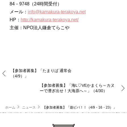
84－9748（24時間受付）
メール：
info@kamakura-terakoya.net
HP：
http://kamakura-terakoya.net/
主催：NPO法人鎌倉てらこや
【参加者募集】「たまりば 通常会
（4/9）」
【参加者募集】「海L♡VEかまくら～カヌ
ーで漕ぎ出せ！大海原へ～」（4/30）
ホーム
ニュース
【参加者募集】「遊ビバ！！（4/9・16・23）」