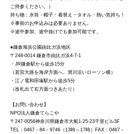
ご持参ください。）
持ち物：水筒・帽子・着替え・タオル・熱い気持ち！
※事前のお申込みは必要ありません。
※途中参加、途中抜けでも参加可能です。
●鎌倉海浜公園由比ガ浜地区
〒248-0014 鎌倉市由比ガ浜4-7-1
・JR鎌倉駅から徒歩15分
（若宮大路を海岸方面へ。滑川沿いローソン横）
・江ノ電和田塚駅から徒歩5分
（改札出て右方面つきあたり）
【お問い合わせ】
NPO法人鎌倉てらこや
〒247-0056神奈川県鎌倉市大船1-25-23千里ビル3F
TEL：0467－84－9746（13時～17時）FAX：0467－