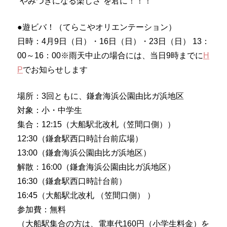
“やみつきになる楽しさ”を君に！！！
●遊ビバ！（てらこやオリエンテーション）
日時：4月9日（日）・16日（日）・23日（日） 13：
00～16：00※雨天中止の場合には、当日9時までに
H
P
でお知らせします
場所：3回ともに、鎌倉海浜公園由比ガ浜地区
対象：小・中学生
集合：12:15（大船駅北改札（笠間口側））
12:30（鎌倉駅西口時計台前広場）
13:00（鎌倉海浜公園由比ガ浜地区）
解散：16:00（鎌倉海浜公園由比ガ浜地区）
16:30（鎌倉駅西口時計台前）
16:45（大船駅北改札 （笠間口側） ）
参加費：無料
（大船駅集合の方は、電車代160円（小学生料金）を