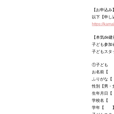
【お申込み
以下【申し
https://kama
【本気de
子ども参加者締
子どもスタッ
①子ども
お名
ふりが
性別【男・
生年月
学校
学年【 