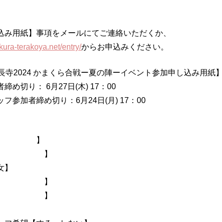
】
込み用紙】事項をメールにてご連絡いただくか、
kura-terakoya.net/entry/
からお申込みください。
建長寺2024 かまくら合戦ー夏の陣ーイベント参加申し込み用紙
め切り： 6月27日(木) 17：00
フ参加者締め切り：6月24日(月) 17：00
前【 】
な【 】
女】
日【 】
名【 】
】