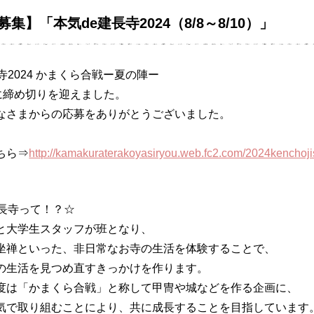
集】「本気de建長寺2024（8/8～8/10）」
寺2024 かまくら合戦ー夏の陣ー
日に締め切りを迎えました。
さまからの応募をありがとうございました。
ちら⇒
http://kamakuraterakoyasiryou.web.fc2.com/2024kencho
建長寺って！？☆
と大学生スタッフが班となり、
坐禅といった、非日常なお寺の生活を体験することで、
の生活を見つめ直すきっかけを作ります。
度は「かまくら合戦」と称して甲冑や城などを作る企画に、
気で取り組むことにより、共に成長することを目指しています