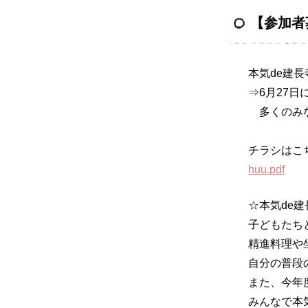
【参加者募
本気de建長
⇒6月27
多くのみな
チラシはこ
huu.pdf
☆本気de
子どもたち
精進料理や
自分の普段
また、今年
みんなで本