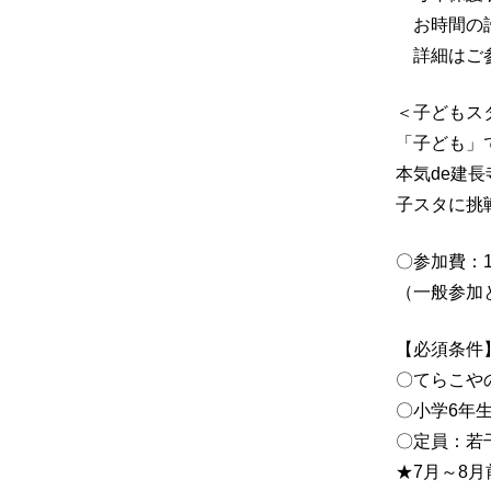
お時間の許
詳細はご参
＜子どもス
「子ども」
本気de建
子スタに挑
〇参加費：1人
（一般参加
【必須条件
〇てらこや
〇小学6年
〇定員：
★7月～8