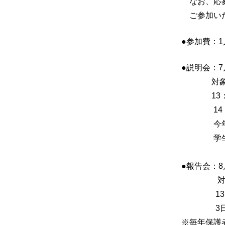
なお、応募
ご参加いた
●参加費：1人
●説明会：7
対象：本
13：3
14：00 
今年度の
学生スタ
●報告会：8
対象：
13：0
3日間の
※毎年保護