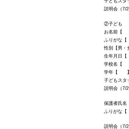
子どもスタ
説明会（7/
②子ども
お名
ふりが
性別【男・
生年月
学校
学年【 
子どもスタ
説明会（7/
保護者
ふりが
説明会（7/