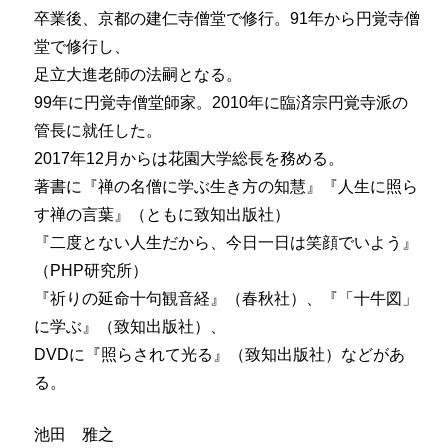
卒業後、京都の建仁寺僧堂で修行。91年から円覚寺僧
堂で修行し、
足立大進老師の法嗣となる。
99年に円覚寺僧堂師家。2010年に臨済宗円覚寺派の
管長に就任した。
2017年12月からは花園大学総長を務める。
著書に『禅の名僧に学ぶ生き方の知慧』『人生に照ら
す禅の言葉』（ともに致知出版社）
『二度とない人生だから、今日一日は笑顔でいよう』
（PHP研究所）
『祈りの延命十句観音経』（春秋社）、『「十牛図」
に学ぶ』（致知出版社）、
DVDに『照らされて光る』（致知出版社）などがあ
る。
池田 雅之