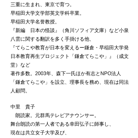
三重に生まれ、東京で育つ。
早稲田大学文学部英文学科卒業。
早稲田大学名誉教授。
『新編 日本の怪談』（角川ソフィア文庫）など小泉
八雲に関する翻訳を多く手掛ける他、
『てらこや教育が日本を変えるー鎌倉・早稲田大学発
日本教育再生プロジェクト「鎌倉てらこや」』（成文
堂）など
著作多数。2003年、森下一氏ほか有志とNPO法人
「鎌倉てらこや」を設立、理事長を務め、現在は同法
人顧問。
中里 貴子
朗読家。元群馬テレビアナウンサー。
舞台朗読の第一人者である幸田弘子に師事し、
現在は共立女子大学及び、