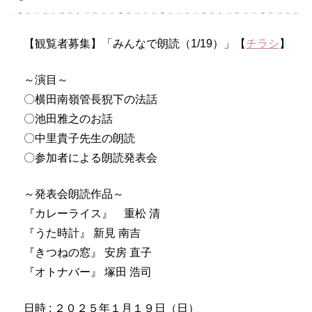
【観覧者募集】「みんなで朗読（1/19）」【
チラシ
】
～演目～
〇横田南嶺管長猊下の法話
〇池田雅之のお話
〇中里貴子先生の朗読
〇参加者による朗読発表会
～発表会朗読作品～
『カレーライス』 重松 清
『うた時計』 新見 南吉
『きつねの窓』 安房 直子
『オトナバー』 塚田 浩司
日時 : ２０２５年１月１９日（日）