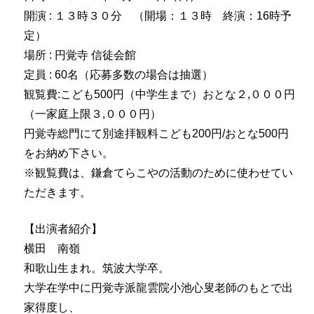
開演 : １３時３０分 （開場：１３時 終演：16時予
定）
場所 : 円覚寺 信徒会館
定員 : 60名（応募多数の場合は抽選）
観覧費:こども500円（中学生まで）おとな２,０００円
（一家庭上限３,０００円）
円覚寺総門にて別途拝観料こども200円/おとな500円
をお納め下さい。
※観覧費は、鎌倉てらこやの活動のために使わせてい
ただきます。
【出演者紹介】
横田 南嶺
和歌山生まれ。筑波大学卒。
大学在学中に円覚寺派龍雲院小池心叟老師のもとで出
家得度し、