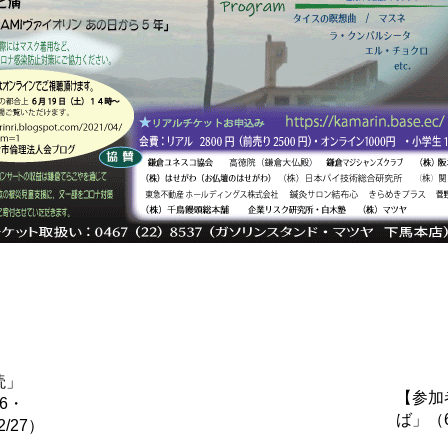
読」
【参加
26・
ば」（6/
2/27）