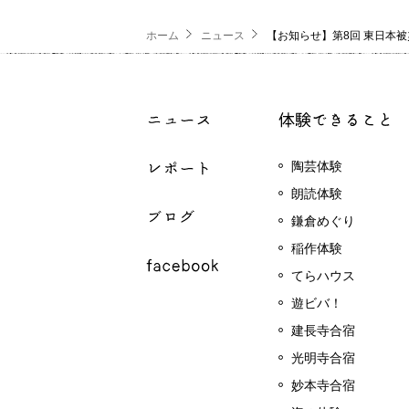
ホーム
ニュース
【お知らせ】第8回 東日本
陶芸体験
朗読体験
鎌倉めぐり
稲作体験
てらハウス
遊ビバ！
建長寺合宿
光明寺合宿
妙本寺合宿