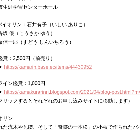
市生涯学習センターホール
I バイオリン：石井有子（いしい ありこ）
香坂 優（こうさか ゆう）
藤信一郎（すどう しんいちろう）
賞：2,500円（前売り）
▶
https://kamarin.base.ec/items/44430952
イン鑑賞：1,000円
▶
https://kamakurarinri.blogspot.com/2021/04/blog-post.html?m
クリックするとそれぞれのお申し込みサイトに移動します）
オリン
れた流木や瓦礫、そして「奇跡の一本松」の小枝で作られたバ