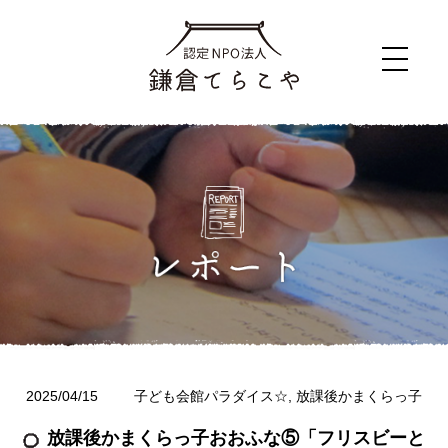
2025/04/15
子ども会館パラダイス☆
,
放課後かまくらっ子
放課後かまくらっ子おおふな⑤「フリスビーと