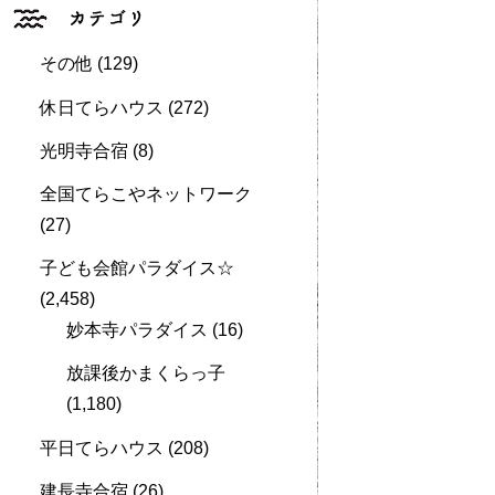
その他
(129)
休日てらハウス
(272)
光明寺合宿
(8)
全国てらこやネットワーク
(27)
子ども会館パラダイス☆
(2,458)
妙本寺パラダイス
(16)
放課後かまくらっ子
(1,180)
平日てらハウス
(208)
建長寺合宿
(26)