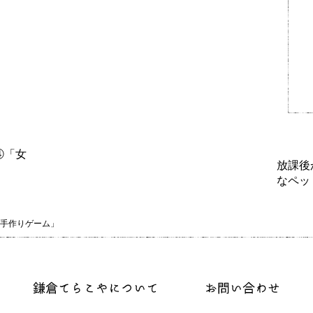
④「女
放課後
なペッ
手作りゲーム」