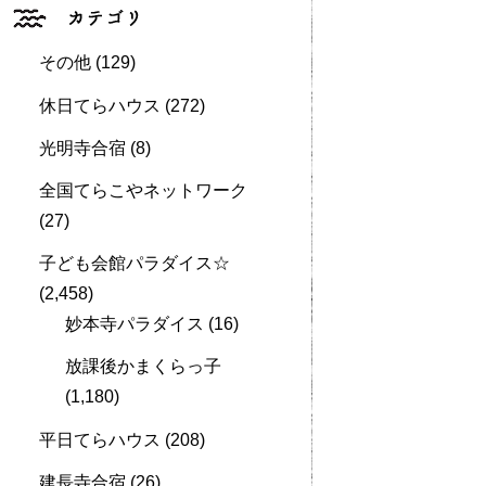
その他
(129)
休日てらハウス
(272)
光明寺合宿
(8)
全国てらこやネットワーク
(27)
子ども会館パラダイス☆
(2,458)
妙本寺パラダイス
(16)
放課後かまくらっ子
(1,180)
平日てらハウス
(208)
建長寺合宿
(26)