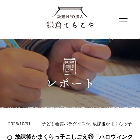
2025/10/31
子ども会館パラダイス☆
,
放課後かまくらっ子
放課後かまくらっ子こしごえ㉖「ハロウィンク