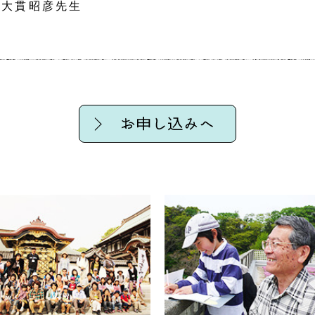
:大貫昭彦先生