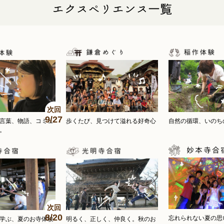
次回
9/27
。言葉、物語、コミュ
歩くたび、見つけて溢れる好奇心
自然の循環、いのち
。
次回
8/20
忘れられない夏の思
学ぶ、夏のお寺体験
明るく、正しく、仲良く。秋のお