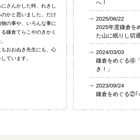
へ！
るにさんかした時、れきし
るのかと思いました。だけ
2025/06/22
植物の事や、いろんな事に
2025年度鎌倉
きる鎌倉てらこやのきかく
た山に眠りし切
た。
にもおおぬき先生にも、心
2024/03/03
ゃしています。
鎌倉をめぐる④
き！」
2023/09/24
鎌倉をめぐる②｢