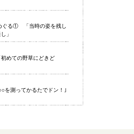
をめぐる① 「当時の姿を残し
通し」
「初めての野草にどきど
○○を測ってかるたでドン！｣