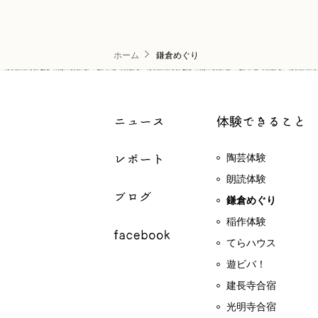
ホーム
鎌倉めぐり
陶芸体験
朗読体験
鎌倉めぐり
稲作体験
てらハウス
遊ビバ！
建長寺合宿
光明寺合宿