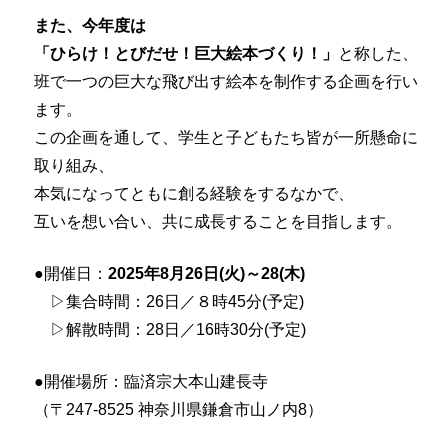
また、今年度は
「ひらけ！とびだせ！巨大絵本づくり！」
と称した、
班で一つの巨大な飛び出す絵本を制作する企画を行い
ます。
この企画を通して、学生と子どもたち皆が一所懸命に
取り組み、
本気になってともに創る経験をするなかで、
互いを想い合い、共に成長することを目指します。
●開催日：
2025年8月26日(火)～28(木)
▷集合時間：26日／８時45分(予定)
▷解散時間：28日／16時30分(予定)
●開催場所：臨済宗大本山建長寺
（〒247-8525 神奈川県鎌倉市山ノ内8）