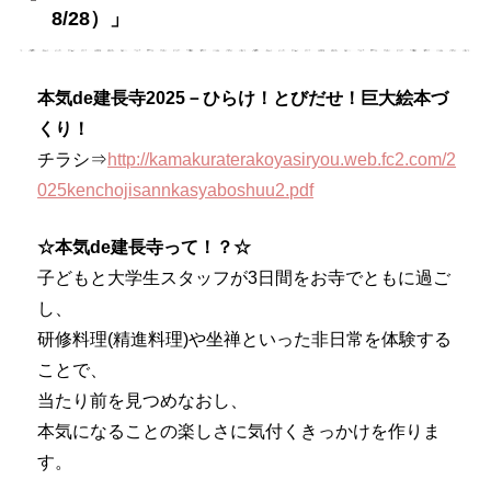
8/28）」
本気de建長寺2025－ひらけ！とびだせ！巨大絵本づ
くり！
チラシ⇒
http://kamakuraterakoyasiryou.web.fc2.com/2
025kenchojisannkasyaboshuu2.pdf
☆本気de建長寺って！？☆
子どもと大学生スタッフが3日間をお寺でともに過ご
し、
研修料理(精進料理)や坐禅といった非日常を体験する
ことで、
当たり前を見つめなおし、
本気になることの楽しさに気付くきっかけを作りま
す。