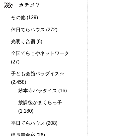
その他
(129)
休日てらハウス
(272)
光明寺合宿
(8)
全国てらこやネットワーク
(27)
子ども会館パラダイス☆
(2,458)
妙本寺パラダイス
(16)
放課後かまくらっ子
(1,180)
平日てらハウス
(208)
建長寺合宿
(26)