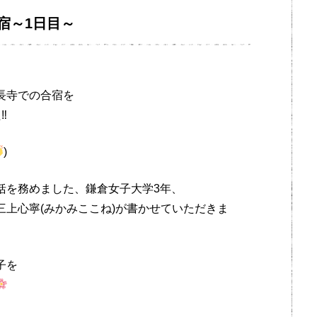
宿～1日目～
長寺での合宿を
‼
)
括を務めました、鎌倉女子大学3年、
上心寧(みかみここね)が書かせていただきま
子を