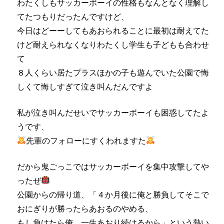
わたくしもサッカーボーイの性格もなんとなく理解し
てたつもりだったんですけど、
今日はどーーしてもあおられることに最初は耐えてた
けど耐えられなくなりわたくし学生も子どもも合わせ
て
８人くらい居たプラスほかの子も遊んでいた公園で悔
しくて悔しすぎて泣き叫んだんですよ
私が泣き叫んだせいでサッカーボーイも困惑してたよ
うです、
先輩のフォローにすくわれますた
だから鬼ごっこではサッカーボーイを集中攻撃してや
ったぜ
公園からの帰り道、「４か月後に俺と勝負してそこで
おにぎりが勝ったらあおるのやめる、
もし負けたら俺、一生あおり続けるから」という熱い